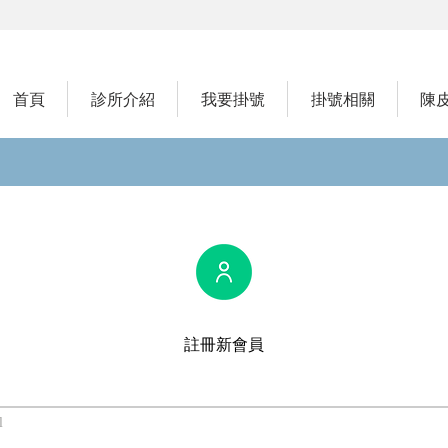
首頁
診所介紹
我要掛號
掛號相關
陳
註冊新會員
l