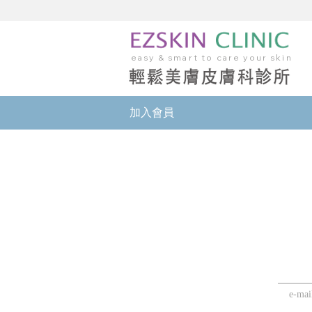
easy & smart to care your skin
加入會員
e-mai