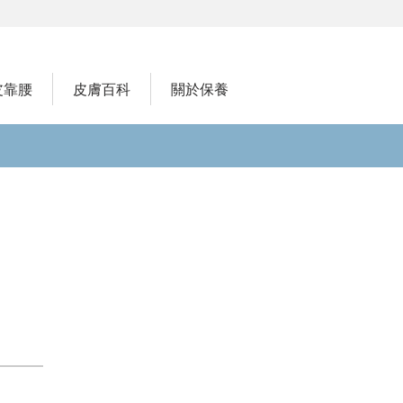
皮靠腰
皮膚百科
關於保養