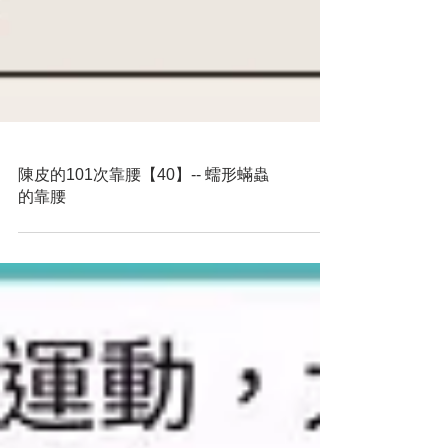
陳皮的101次靠腰【40】-- 蠕形蟎蟲
的靠腰