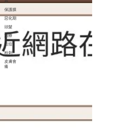
容
保護膜
惡化期
頭髮
治療
痘痘
粉刺
皮膚會
癢