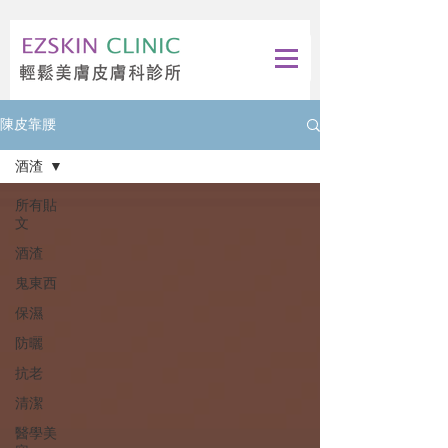
陳皮靠腰
酒渣
所有貼
文
酒渣
鬼東西
保濕
防曬
抗老
清潔
醫學美