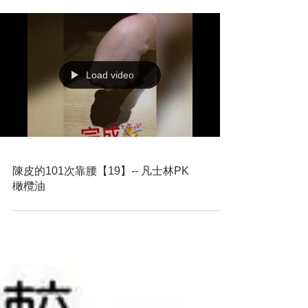
陳皮的101次靠腰【20】--- 你要陳皮
申論保養油為什麼會造成痘痘粉刺？
你知道保養油是什麼屬性的嗎？
Load video
陳皮的101次靠腰【19】-- 凡士林PK
橄欖油