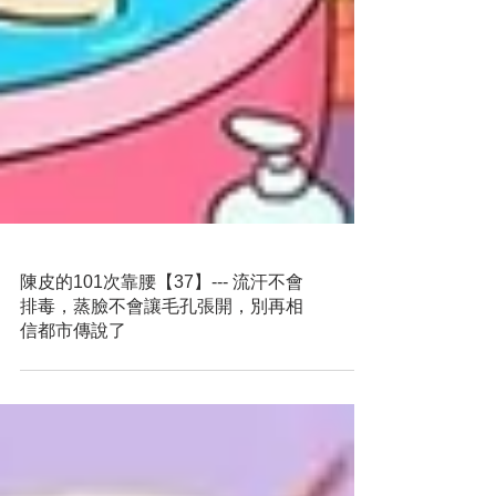
陳皮的101次靠腰【37】--- 流汗不會
排毒，蒸臉不會讓毛孔張開，別再相
信都市傳說了