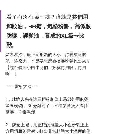
看了有沒有嚇三跳？這就是
妳們用
卸妝油，BB霜，氣墊粉餅，高係數
防曬，護髮油，養成的XL級卡比
獸
。
妳看看妳，最上面那顆的大小，妳養成這麼
肥，這麼大，ㄚ是要怎麼靠擦藥吃藥跑出來？
【說不聽的小白小明們，妳就再用啊，再用
啊！】
------雷射方法-----
1，此病人先在這三顆粉刺塗上局部外用麻藥
等30分鐘。30分鐘到了，幸福蛋幫病人擦掉
麻藥，消毒乾淨
2，陳皮上場，用正確的能量大小在粉刺正上
方用鉺雅鉻雷射，打出非常精準大小深度的傷