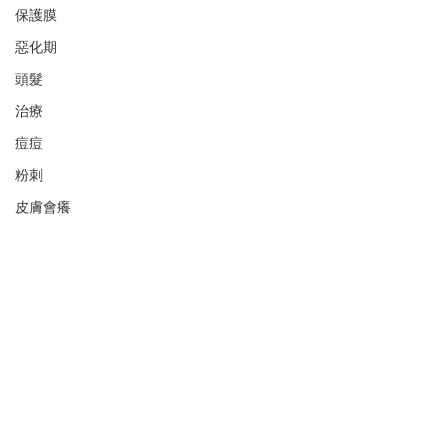
保護膜
惡化期
頭髮
治療
痘痘
粉刺
皮膚會癢