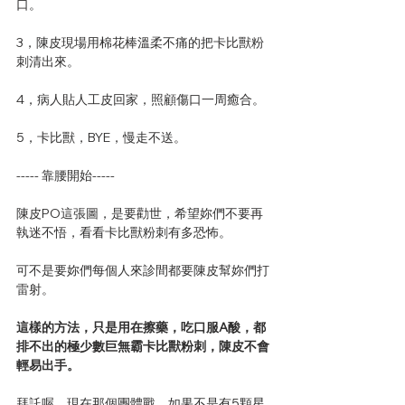
口。
3，陳皮現場用棉花棒溫柔不痛的把卡比獸粉
刺清出來。
4，病人貼人工皮回家，照顧傷口一周癒合。
5，卡比獸，BYE，慢走不送。
----- 靠腰開始-----
陳皮PO這張圖，是要勸世，希望妳們不要再
執迷不悟，看看卡比獸粉刺有多恐怖。
可不是要妳們每個人來診間都要陳皮幫妳們打
雷射。
這樣的方法，只是用在擦藥，吃口服A酸，都
排不出的極少數巨無霸卡比獸粉刺，陳皮不會
輕易出手。
拜託喔，現在那個團體戰，如果不是有5顆星