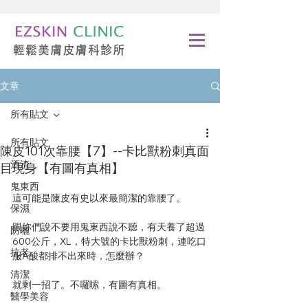
文章
所有貼文
所有貼文
陳皮101次靠腰【7】--卡比獸粉刺真面
酒渣
目現身【有圖有真相】
鬼東西
這可能是陳皮有史以來最簡潔的靠腰了。
保濕
跟妳們說不要用鬼東西說不聽，有天養了超過
防曬
600公斤，XL，特大號的卡比獸粉刺，連吃口
抗老
服A酸都排不出來時，怎麼辦？
清潔
就剩一招了。不囉嗦，有圖有真相。
醫學美容